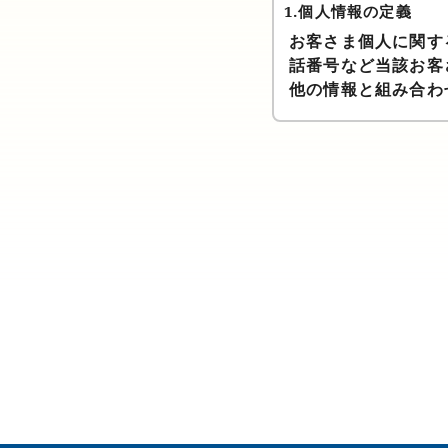
1.個人情報の定義
お客さま個人に関す
話番号など当該お客
他の情報と組み合わ
2. 個人情報の利用目
当園は、お客様の個
（1） 当園サービ
（2） 当園サービ
（3） 当園の商品
（4） 当園サービ
行為に対する対応の
（5） 当園サービ
（6） 当園サービ
（7） 当園サービ
（8） その他、上
3. 個人情報利用目的