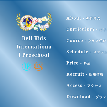
当園は、個人情報の
とがあり、変更した
About -
教育理念
4. 個人情報利用の制
Curriculum -
カリ
当園は、個人情報保
Bell Kids
的の達成に必要な範
Course -
クラス紹介
但し、次の場合はこ
Internationa
（1） 法令に基づく
Schedule -
スケジ
l Preschool
（2） 人の生命、
が困難であるとき
Price -
料金
（3） 公衆衛生の
の同意を得ること 
Recruit -
採用情報
（4） 国の機関も
に対して協力する必
Access -
アクセス
を及ぼすおそれがあ
Download -
ダウン
5. 個人情報の適正な