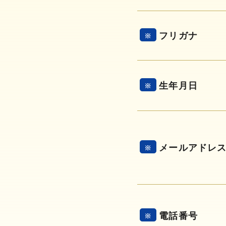
フリガナ
※
生年月日
※
メールアドレ
※
電話番号
※