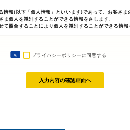
る情報(以下「個人情報」といいます)であって、お客さま
さま個人を識別することができる情報をさします。
せて照合することにより個人を識別することができる情報
的
人情報を、以下の目的で利用致します。
※
プライバシーポリシーに同意する
スの提供のため
スに関するご案内、お問い合わせ等への対応のため
、サービス等のご案内のため
スに関する当園の規約、ポリシー等（以下「規約等」といい
ため
スに関する規約等の変更などを通知するため
スの改善、新サービスの開発等に役立てるため
スに関連して、個別を識別できない形式に加工した統計デー
記利用目的に付随する目的のため
の変更