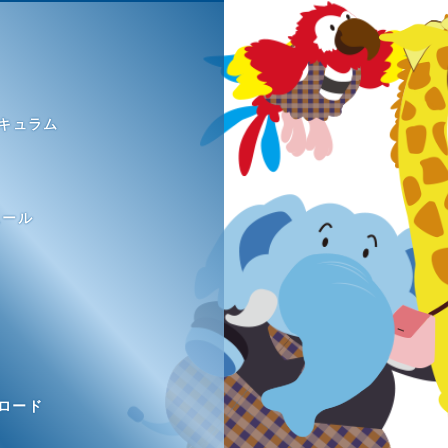
利用目的を、関連性を有すると合理的に認められる範囲内
場合にはお客様に通知又は公表します。
限
キュラム
護法その他の法令により許容される場合を除き、お客様の
囲を超えて個人情報を取り扱いません。
の限りではありません。
場合
ュール
身体又は財産の保護のために必要がある場合であって、お客
向上又は児童の健全な育成の推進のために特に必要がある場
が困難であるとき
しくは地方公共団体又はその委託を受けた者が法令の定める
要がある場合であって、お客様の同意を得ることにより当
るとき
ロード
取得