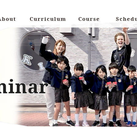
About
Curriculum
Course
Sched
minar