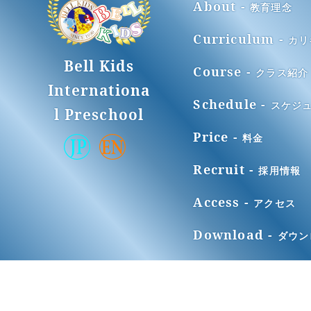
About -
教育理念
Curriculum -
カリ
Bell Kids
Course -
クラス紹介
Internationa
Schedule -
スケジ
l Preschool
Price -
料金
Recruit -
採用情報
Access -
アクセス
Download -
ダウン
© Bell Kids